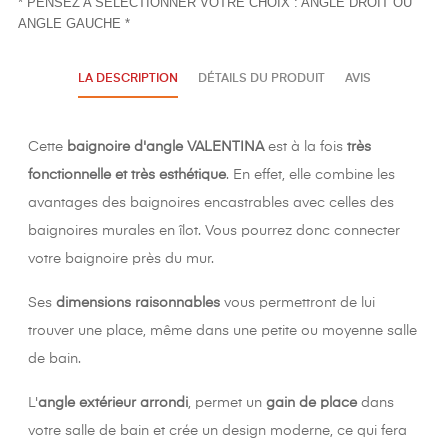
* PENSEZ A SELECTIONNER VOTRE CHOIX : ANGLE DROIT OU
ANGLE GAUCHE *
LA DESCRIPTION
DÉTAILS DU PRODUIT
AVIS
Cette
baignoire d'angle VALENTINA
est à la fois
très
fonctionnelle et très esthétique
. En effet, elle combine les
avantages des baignoires encastrables avec celles des
baignoires murales en îlot. Vous pourrez donc connecter
votre baignoire près du mur.
Ses
dimensions raisonnables
vous permettront de lui
trouver une place, même dans une petite ou moyenne salle
de bain.
L'
angle extérieur arrondi
, permet un
gain de place
dans
votre salle de bain et crée un design moderne, ce qui fera