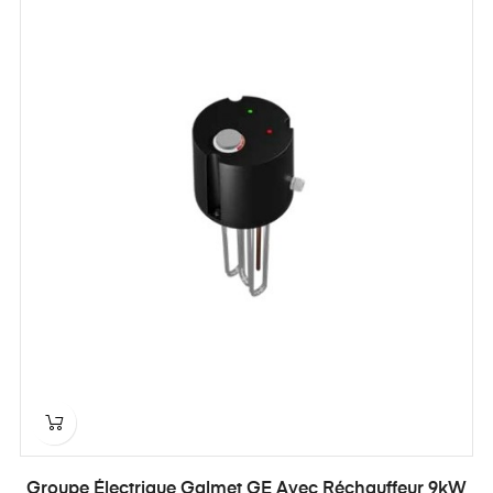
Groupe Électrique Galmet GE Avec Réchauffeur 9kW