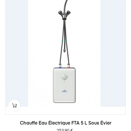
Chauffe Eau Électrique FTA 5 L Sous Évier
Prix
253,90 €