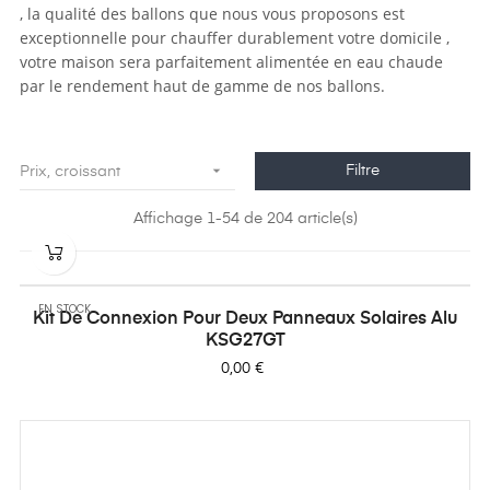
, la qualité des ballons que nous vous proposons est
exceptionnelle pour chauffer durablement votre domicile ,
votre maison sera parfaitement alimentée en eau chaude
par le rendement haut de gamme de nos ballons.

Filtre
Prix, croissant
Affichage 1-54 de 204 article(s)
EN STOCK
Kit De Connexion Pour Deux Panneaux Solaires Alu
KSG27GT
Prix
0,00 €