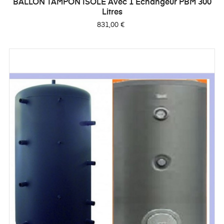
BALLON TAMPON ISOLE Avec 1 Échangeur PBM 300
Litres
Prix
831,00 €