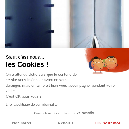
Salut c'est nous...
les Cookies !
On a attendu d'être sûrs que le contenu de
ce site vous intéresse avant de vous
déranger, mais on aimerait bien vous accompagner pendant votre
visite...
C'est OK pour vous ?
Lire la politique de confidentialité
BALLON TAMPON ISOLE SGB 800 Litres
Consentements certifiés par
Prix
1 226,06 €
Non merci
Je choisis
OK pour moi