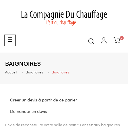
0
Basculer
☰
la
navigation
BAIGNOIRES
Accueil
Baignoires
Baignoires
Créer un devis à partir de ce panier
Demander un devis
Envie de reconstruire votre salle de bain ? Pensez aux baignoires