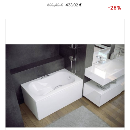
Prix
Prix
601,42 €
433,02 €
-28%
habituel