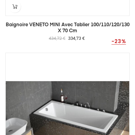
Baignoire VENETO MINI Avec Tablier 100/110/120/130
X 70 Cm
Prix
Prix
434,72 €
334,73 €
-23%
habituel