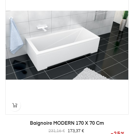
Baignoire MODERN 170 X 70 Cm
Prix
Prix
231,16 €
173,37 €
-25%