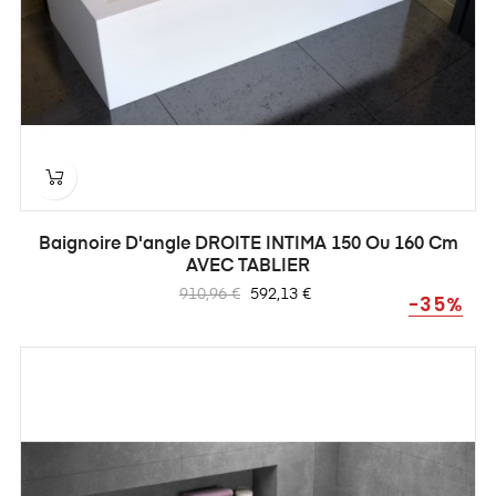
Baignoire D'angle DROITE INTIMA 150 Ou 160 Cm
AVEC TABLIER
Prix
Prix
910,96 €
592,13 €
-35%
habituel