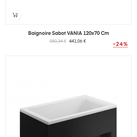
Baignoire Sabot VANIA 120x70 Cm
Prix
Prix
580,34 €
441,06 €
-24%
habituel