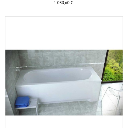
Prix
1 083,60 €