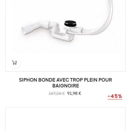
SIPHON BONDE AVEC TROP PLEIN POUR
BAIGNOIRE
Prix
Prix
167,24 €
91,98 €
-45%
habituel