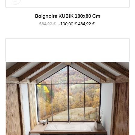
Baignoire KUBIK 180x80 Cm
Prix
Prix
584,92 €
-100,00 €
484,92 €
habituel