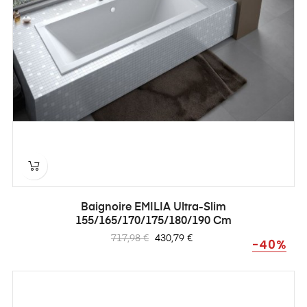
Baignoire EMILIA Ultra-Slim
155/165/170/175/180/190 Cm
Prix
Prix
717,98 €
430,79 €
-40%
habituel