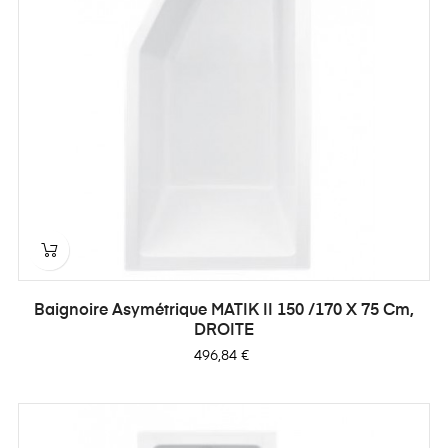
Baignoire Asymétrique MATIK II 150 /170 X 75 Cm,
DROITE
Prix
496,84 €