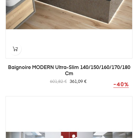
Baignoire MODERN Ultra-Slim 140/150/160/170/180
Cm
Prix
Prix
601,82 €
361,09 €
-40%
habituel