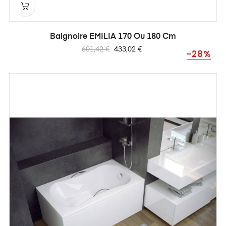
Baignoire EMILIA 170 Ou 180 Cm
Prix
Prix
601,42 €
433,02 €
-28%
habituel