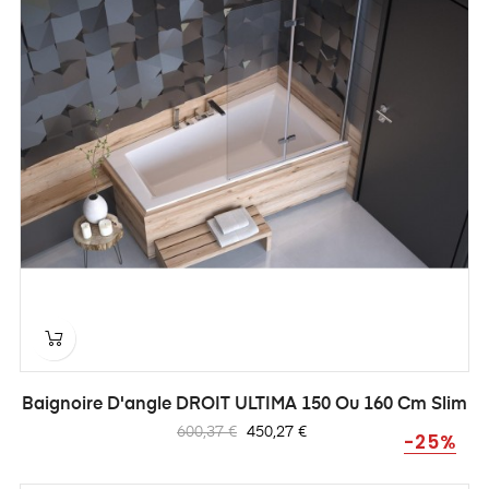
Baignoire D'angle DROIT ULTIMA 150 Ou 160 Cm Slim
Prix
Prix
600,37 €
450,27 €
-25%
habituel