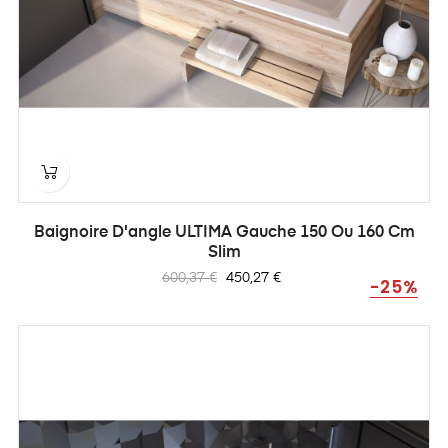
Baignoire D'angle ULTIMA Gauche 150 Ou 160 Cm
Slim
Prix
Prix
600,37 €
450,27 €
-25%
habituel