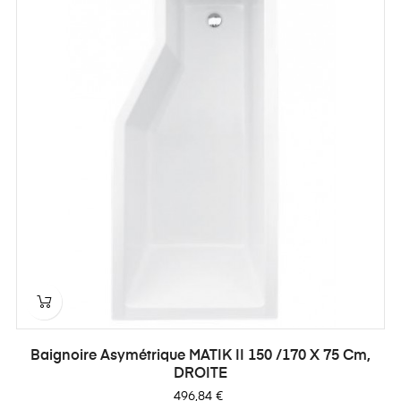
Baignoire Asymétrique MATIK II 150 /170 X 75 Cm,
DROITE
Prix
496,84 €