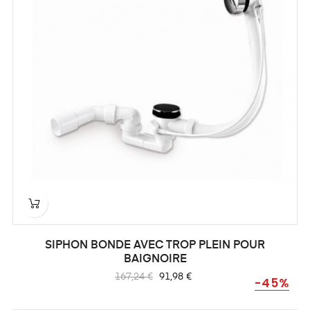
SIPHON BONDE AVEC TROP PLEIN POUR
BAIGNOIRE
Prix
Prix
167,24 €
91,98 €
-45%
habituel