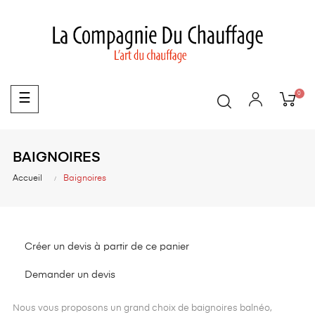
0
Basculer
☰
la
navigation
BAIGNOIRES
Accueil
Baignoires
Créer un devis à partir de ce panier
Demander un devis
Nous vous proposons un grand choix de baignoires balnéo,