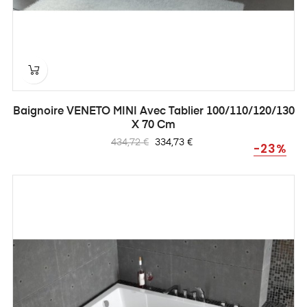
Baignoire VENETO MINI Avec Tablier 100/110/120/130
X 70 Cm
Prix
Prix
434,72 €
334,73 €
-23%
habituel