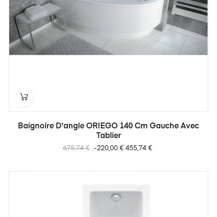
Baignoire D'angle ORIEGO 140 Cm Gauche Avec
Tablier
Prix
Prix
675,74 €
-220,00 €
455,74 €
habituel