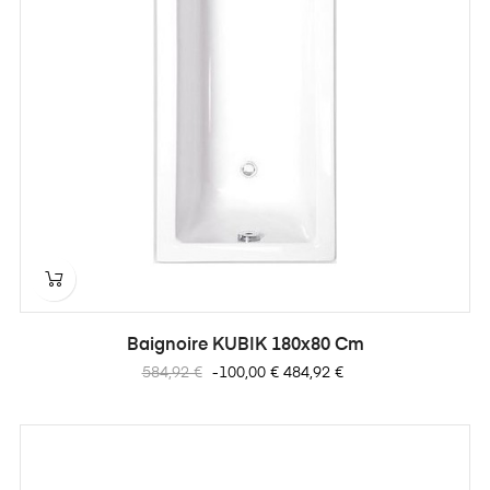
Baignoire KUBIK 180x80 Cm
Prix
Prix
584,92 €
-100,00 €
484,92 €
habituel