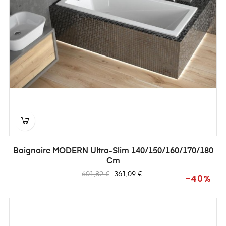
Baignoire MODERN Ultra-Slim 140/150/160/170/180
Cm
Prix
Prix
601,82 €
361,09 €
-40%
habituel