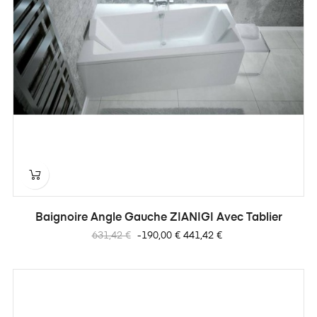
Baignoire Angle Gauche ZIANIGI Avec Tablier
Prix
Prix
631,42 €
-190,00 €
441,42 €
habituel