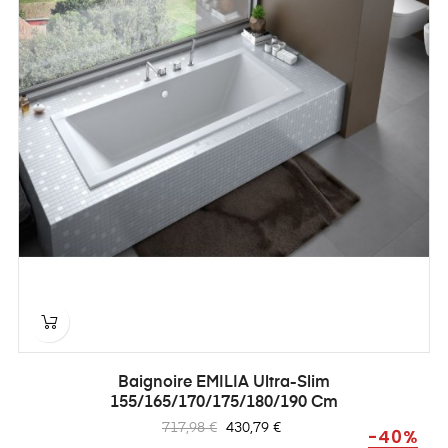
Baignoire EMILIA Ultra-Slim
155/165/170/175/180/190 Cm
Prix
Prix
717,98 €
430,79 €
-40%