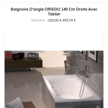
Baignoire D'angle ORIEGO 140 Cm Droite Avec
Tablier
Prix
Prix
675,74 €
-220,00 €
455,74 €
habituel