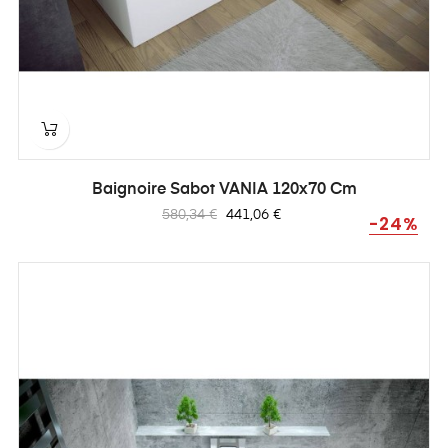
Baignoire Sabot VANIA 120x70 Cm
Prix
Prix
580,34 €
441,06 €
-24%
habituel