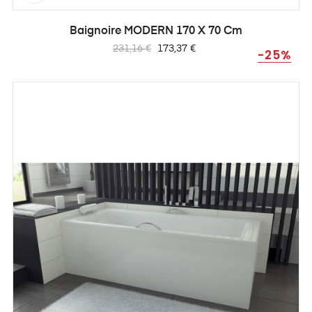
Baignoire MODERN 170 X 70 Cm
Prix
Prix
231,16 €
173,37 €
-25%
habituel