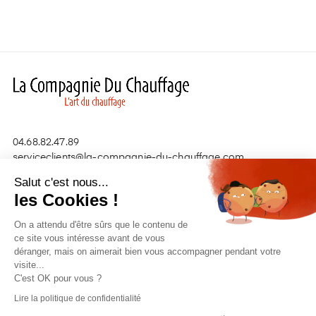
04.68.82.47.89
serviceclients@la-compagnie-du-chauffage.com
Salut c'est nous...
les Cookies !
Nos produits

On a attendu d'être sûrs que le contenu de
Liens utiles

ce site vous intéresse avant de vous
déranger, mais on aimerait bien vous accompagner pendant votre
visite...
C'est OK pour vous ?
Lire la politique de confidentialité
Copyright © 2020
Kori.pro