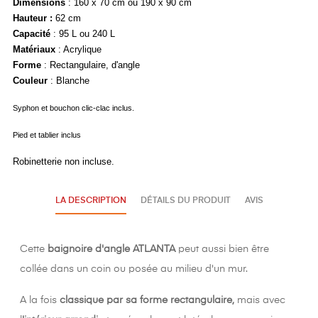
Dimensions
:
160 x 70
cm ou 190 x 90 cm
Hauteur :
62 cm
Capacité
: 95 L ou 240 L
Matériaux
: A
crylique
Forme
: Rectangulaire, d'angle
Couleur
: Blanche
Syphon et bouchon clic-clac inclus.
Pied et tablier inclus
Robinetterie non incluse.
LA DESCRIPTION
DÉTAILS DU PRODUIT
AVIS
Cette
baignoire d'angle ATLANTA
peut aussi bien être
collée dans un coin ou posée au milieu d'un mur.
A la fois
classique par sa forme rectangulaire,
mais avec