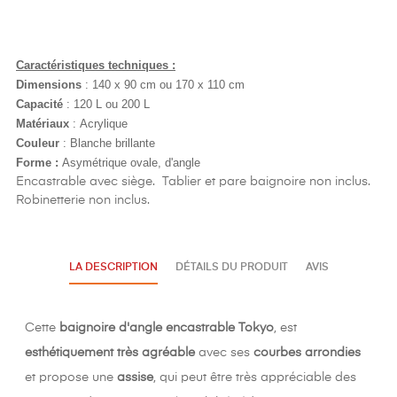
Caractéristiques techniques :
Dimensions
:
140 x 90
cm ou 170 x 110 cm
Capacité
: 120 L ou 200 L
Matériaux
:
Acrylique
Couleur
: Blanche brillante
Forme :
Asymétrique ovale, d'angle
Encastrable avec siège. Tablier et pare baignoire non inclus.
Robinetterie non inclus.
LA DESCRIPTION
DÉTAILS DU PRODUIT
AVIS
Cette
baignoire d'angle encastrable Tokyo
, est
esthétiquement très agréable
avec ses
courbes arrondies
et propose une
assise
, qui peut être très appréciable des