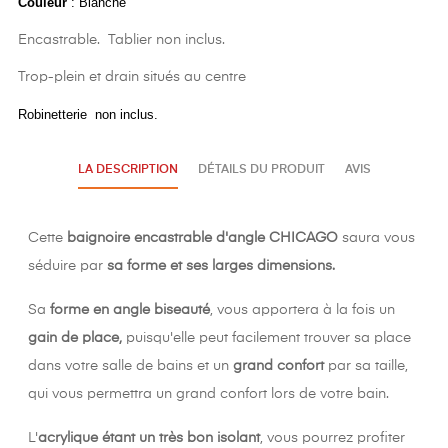
Couleur
: Blanche
Encastrable. Tablier non inclus.
Trop-plein et drain situés au centre
Robinetterie non inclus.
LA DESCRIPTION
DÉTAILS DU PRODUIT
AVIS
Cette
baignoire encastrable d'angle CHICAGO
saura vous
séduire par
sa forme et ses larges dimensions.
Sa
forme en angle biseauté
, vous apportera à la fois un
gain de place,
puisqu'elle peut facilement trouver sa place
dans votre salle de bains et un
grand confort
par sa taille,
qui vous permettra un grand confort lors de votre bain.
L'
acrylique étant un très bon isolant
, vous pourrez profiter