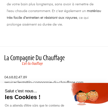
de votre bain plus longtemps, sans avoir à remettre de
l'eau chaude constamment. Et c'est également un
matériau
très facile d'entretien et résistant aux rayures
, ce qui
prolonge aisément sa durée de vie.
04.68.82.47.89
serviceclients@la-compagnie-du-chauffage.com
Salut c'est nous...
les Cookies !
Nos produits

On a attendu d'être sûrs que le contenu de
Liens utiles
