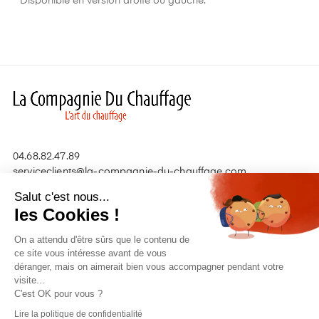
Disponible en version droite ou gauche.
04.68.82.47.89
serviceclients@la-compagnie-du-chauffage.com
Salut c'est nous...
les Cookies !
Nos produits

On a attendu d'être sûrs que le contenu de
Liens utiles

ce site vous intéresse avant de vous
déranger, mais on aimerait bien vous accompagner pendant votre
visite...
C'est OK pour vous ?
Lire la politique de confidentialité