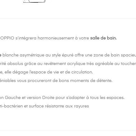
OPPIO s’intégrera harmonieusement à votre
salle de bain.
e
blanche asymétrique au style épuré offre une zone de bain spacieu
urité absolus grâce au revêtement acrylique très agréable au touche
, elle dégage l’espace de vie et de circulation.
éniables vous procureront de bons moments de détente.
ion Gauche et version Droite pour s’adapter à tous les espaces.
i-bactérien et surface résistante aux rayures