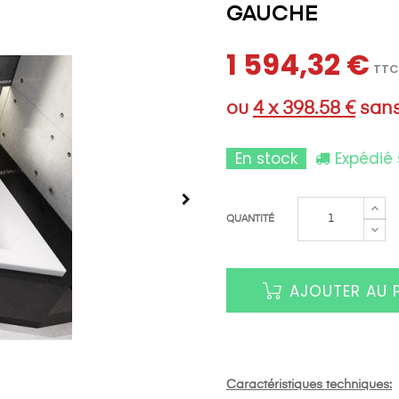
GAUCHE
1 594,32 €
TTC
ou
4 x 398.58 €
sans
En stock
Expédié 
QUANTITÉ
AJOUTER AU 
Caractéristiques techniques: