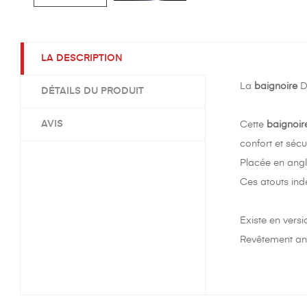
LA DESCRIPTION
La
baignoire
D
DÉTAILS DU PRODUIT
AVIS
Cette
baignoir
confort et séc
Placée en angle
Ces atouts ind
Existe en vers
Revêtement ant