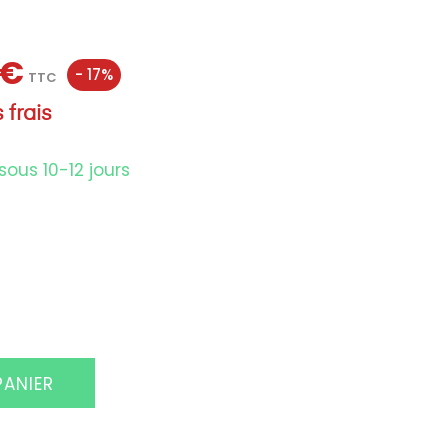
 €
- 17%
TTC
 frais
sous 10-12 jours
PANIER