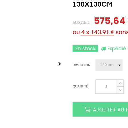
130X130CM
575,64
693,55 €
ou
4 x 143.91 €
sans
En stock
Expédié 
DIMENSION
QUANTITÉ
AJOUTER AU 