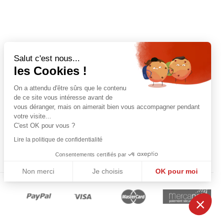
Salut c'est nous...
les Cookies !
On a attendu d'être sûrs que le contenu
de ce site vous intéresse avant de
vous déranger, mais on aimerait bien vous accompagner pendant
votre visite...
C'est OK pour vous ?
Lire la politique de confidentialité
Consentements certifiés par
Non merci
Je choisis
OK pour moi
Plateforme de Gestion du Consentement : Personnalisez vos Options
Axeptio consent
Notre plateforme vous permet d'adapter et de gérer vos paramètres de