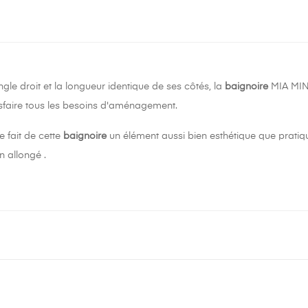
gle droit et la longueur identique de ses côtés, la
baignoire
MIA MINI
tisfaire tous les besoins d'aménagement.
e fait de cette
baignoire
un élément aussi bien esthétique que pratiq
n allongé .