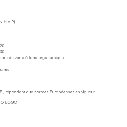
 x H x P)
120
130
 fibre de verre à fond ergonomique
urnis
E , répondant aux normes Européennes en vigueur.