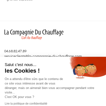
04.68.82.47.89
serviceclients@la-compagnie-du-chauffage.com
Salut c'est nous...
les Cookies !
Nos produits

On a attendu d'être sûrs que le contenu de
Liens utiles

ce site vous intéresse avant de vous
déranger, mais on aimerait bien vous accompagner pendant votre
visite...
C'est OK pour vous ?
Lire la politique de confidentialité