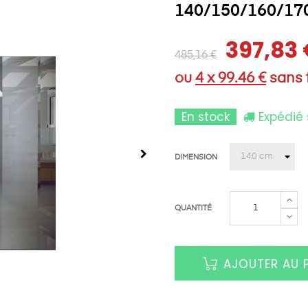
140/150/160/170
397,83
485,16 €
ou
4 x 99.46 €
sans f
En stock
Expédié 
DIMENSION
QUANTITÉ
AJOUTER AU 