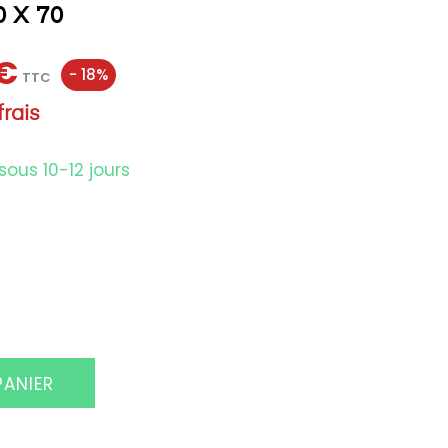
 X 70
 €
- 18%
TTC
rais
sous 10-12 jours
PANIER