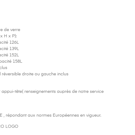
re de verre
x H x P):
acité 126L
acité 139L
acité 152L
apacité 158L
clus
l réversible droite ou gauche inclus
t appui-tête( renseignements auprès de notre service
E , répondant aux normes Européennes en vigueur.