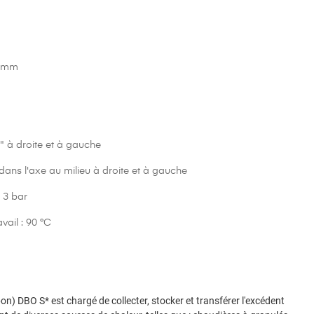
5 mm
 à droite et à gauche
ns l'axe au milieu à droite et à gauche
 3 bar
ail : 90 °C
n) DBO S* est chargé de collecter, stocker et transférer l'excédent