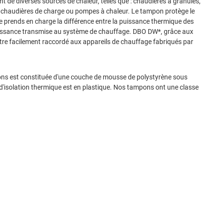
t de diverses sources de chaleur, telles que : chaudières à granulés,
 chaudières de charge ou pompes à chaleur.
Le tampon protège le
e prends en charge la différence entre la puissance thermique des
uissance transmise au système de chauffage.
DBO DW*, grâce aux
re facilement raccordé aux appareils de chauffage fabriqués par
ons est constituée d'une couche de mousse de polystyrène sous
d'isolation thermique est en plastique.
Nos tampons ont une classe