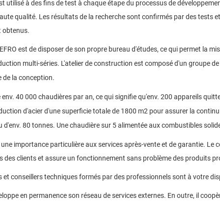
est utilisé à des fins de test à chaque étape du processus de développem
aute qualité.
Les résultats de la recherche sont confirmés par des tests e
t obtenus.
EFRO est de disposer de son propre bureau d'études, ce qui permet la mis
duction multi-séries. L'atelier de construction est composé d'un groupe d
 de la conception.
 env.
40 000 chaudières par an, ce qui signifie qu'env.
200 appareils quitte
uction d'acier d'une superficie totale de 1800 m2 pour assurer la continui
u d'env.
80 tonnes.
Une chaudière sur 5 alimentée aux combustibles solide
ne importance particulière aux services après-vente et de garantie.
Le c
ns des clients et assure un fonctionnement sans problème des produits p
et conseillers techniques formés par des professionnels sont à votre dispos
veloppe en permanence son réseau de services externes.
En outre, il coopè