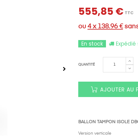
555,85 €
TTC
ou
4 x 138.96 €
sans
En stock
Expédié 
QUANTITÉ
AJOUTER AU 
BALLON TAMPON ISOLE DBO 
Version verticale