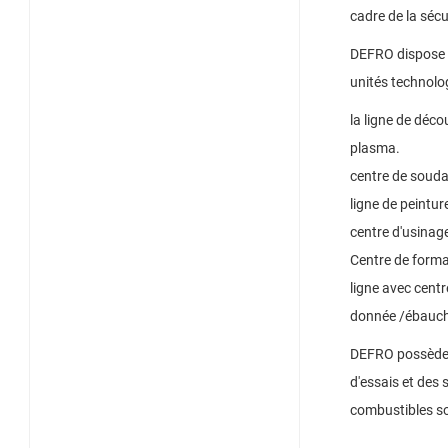
cadre de la sécur
DEFRO dispose d
unités technolo
la ligne de déc
plasma.
centre de souda
ligne de peintur
centre d'usinag
Centre de forma
ligne avec centr
donnée /ébauche/
DEFRO possède s
d'essais et des
combustibles so