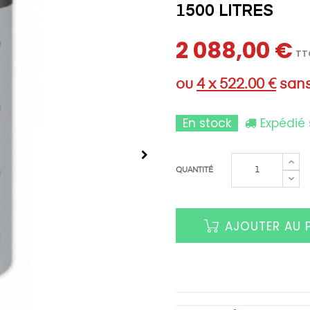
1500 LITRES
2 088,00 €
TT
ou
4 x 522.00 €
sans
En stock
Expédié 
QUANTITÉ
AJOUTER AU 