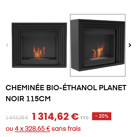
CHEMINÉE BIO-ÉTHANOL PLANET
NOIR 115CM
1 314,62 €
- 20%
TTC
1 643,28 €
ou
4 x 328.65 €
sans frais