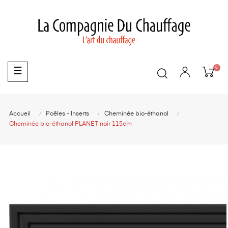
0
Basculer
☰
la
navigation
Accueil
Poêles - Inserts
Cheminée bio-éthanol
Cheminée bio-éthanol PLANET noir 115cm