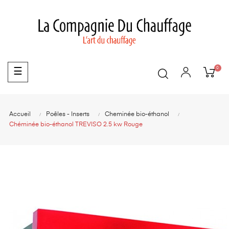
0
Basculer
☰
la
navigation
Accueil
Poêles - Inserts
Cheminée bio-éthanol
Chéminée bio-éthanol TREVISO 2.5 kw Rouge