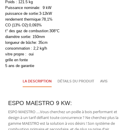
Poids : 121.5 kg
Puissance nominale: 9 kW
puissance de sortie:3-12kW
rendement thermique:78,1%
CO (13% O2):0,093%
t° des gaz de combustion:308°C
diamètre sortie: 150mm
longueur de bûche: 35cm
consommation : 2,2 kg/h
vitre propre : oui
grille en fonte
5 ans de garantie
LA DESCRIPTION
DÉTAILS DU PRODUIT
AVIS
ESPO MAESTRO 9 KW:
ESPO MAESTRO ….Vous cherchez un poêle à bois performant et
design à un tarif défiant toute concurrence ? Ne cherchez plus la
gamme MAESTRO est la solution à vos désirs ! Son système de
combustion primaire et secondaire, et de plus sa prise d’air