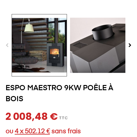
ESPO MAESTRO 9KW POÊLE À
BOIS
2 008,48 €
TTC
ou
4 x 502.12 €
sans frais