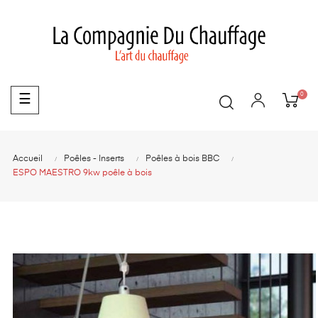
0
Basculer
☰
la
navigation
Accueil
Poêles - Inserts
Poêles à bois BBC
ESPO MAESTRO 9kw poêle à bois